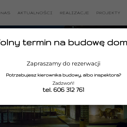
 NAS
AKTUALNOŚCI
REALIZACJE
PROJEKTY
olny termin na budowę dom
Zapraszamy do rezerwacji
TWORZYMY
Potrzebujesz kierownika budowy, albo inspektora?
Zadzwoń!
ZEMYŚLANĄ PRZESTR
tel. 606 312 761