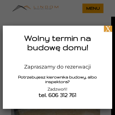
X
Rydułtowy – ściany
Wolny termin na
fundamentowe
budowę domu!
gru 3, 2018
Zapraszamy do rezerwacji
Potrzebujesz kierownika budowy, albo
inspektora?
Zadzwoń!
tel. 606 312 761