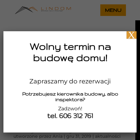
X
Wolny termin na
budowę domu!
Zapraszamy do rezerwacji
Potrzebujesz kierownika budowy, albo
inspektora?
Zadzwoń!
tel. 606 312 761
Kokoszyce – stan surowy
utworzone przez
Ania
|
gru 31, 2019
|
aktualności