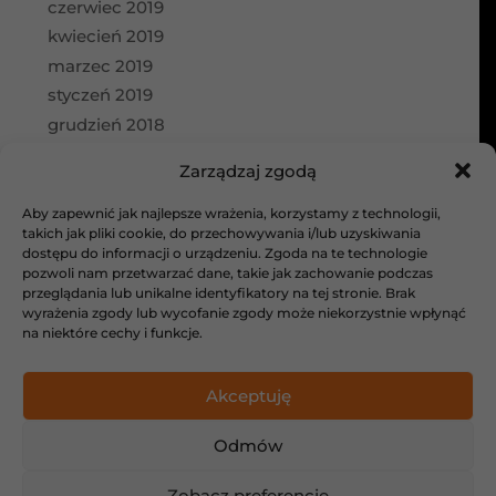
czerwiec 2019
kwiecień 2019
marzec 2019
styczeń 2019
grudzień 2018
wrzesień 2018
Zarządzaj zgodą
Kategorie
Aby zapewnić jak najlepsze wrażenia, korzystamy z technologii,
takich jak pliki cookie, do przechowywania i/lub uzyskiwania
aktualności
dostępu do informacji o urządzeniu. Zgoda na te technologie
Bez kategorii
pozwoli nam przetwarzać dane, takie jak zachowanie podczas
galeria
przeglądania lub unikalne identyfikatory na tej stronie. Brak
wyrażenia zgody lub wycofanie zgody może niekorzystnie wpłynąć
Projekty architektoniczne
na niektóre cechy i funkcje.
Meta
Akceptuję
Zaloguj się
Kanał wpisów
Odmów
Kanał komentarzy
WordPress.org
Zobacz preferencje