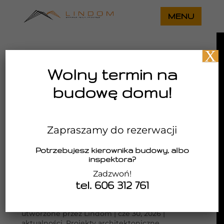
X
Wolny termin na
budowę domu!
Zapraszamy do rezerwacji
Potrzebujesz kierownika budowy, albo
inspektora?
Zadzwoń!
tel. 606 312 761
Kompaktowy projekt domu jednorodzinnego –
maksymalne wykorzystanie każdego metra
kwadratowego
utworzone przez
Lindom
|
cze 30, 2026
|
aktualności
,
Projekty architektoniczne