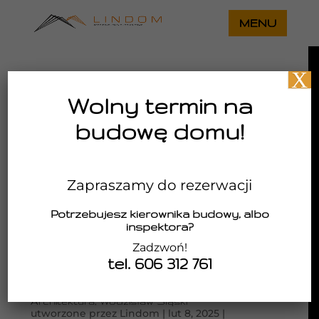
X
Wolny termin na
budowę domu!
Zapraszamy do rezerwacji
Potrzebujesz kierownika budowy, albo
inspektora?
Zadzwoń!
tel. 606 312 761
Nowoczesny projekt domu jednorodzinnego z
antresolą i poddaszem użytkowym – Lindom
Architektura, Wodzisław Śląski
utworzone przez
Lindom
|
lut 8, 2025
|