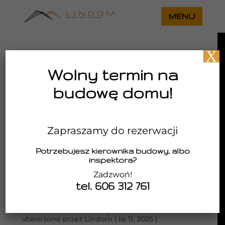
X
Wolny termin na
budowę domu!
Zapraszamy do rezerwacji
Potrzebujesz kierownika budowy, albo
inspektora?
Zadzwoń!
tel. 606 312 761
Architektura Wolności – budujemy przyszłość z
szacunkiem dla historii. Adaptacja strychu i
przestrzeni międzywieżowych Katedry
Wrocławskiej na cele wystawiennicze
utworzone przez
Lindom
|
lis 11, 2025
|