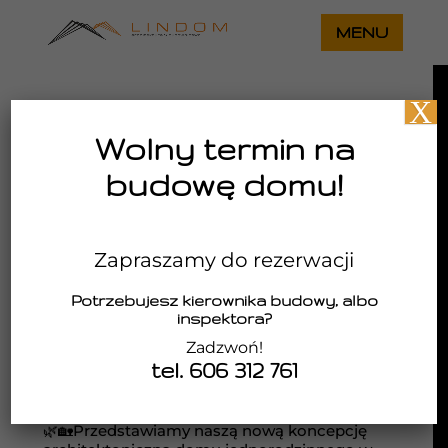
X
Wolny termin na
budowę domu!
Zapraszamy do rezerwacji
Potrzebujesz kierownika budowy, albo
inspektora?
Zadzwoń!
Dom na skarpie z płaskim dachem
tel. 606 312 761
utworzone przez
Lindom
|
gru 13, 2024
|
aktualności
,
Projekty architektoniczne
🌿🏡Przedstawiamy naszą nową koncepcję