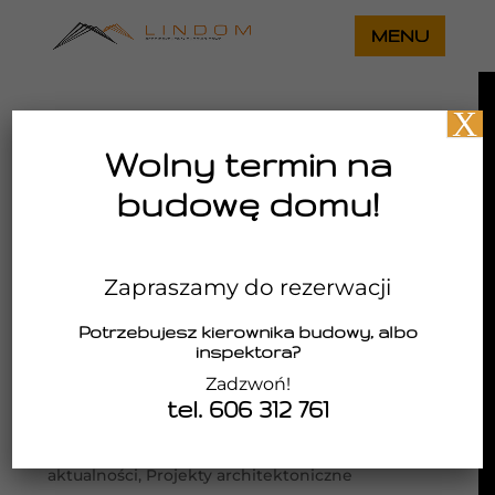
X
Wolny termin na
budowę domu!
Zapraszamy do rezerwacji
Potrzebujesz kierownika budowy, albo
inspektora?
Zadzwoń!
tel. 606 312 761
Architektura, która łączy prostotę z
codziennym komfortem
utworzone przez
Lindom
|
maj 9, 2026
|
aktualności
,
Projekty architektoniczne