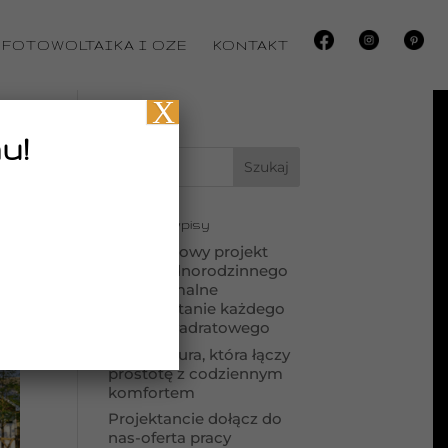
FOTOWOLTAIKA I OZE
KONTAKT
X
u!
Ostatnie wpisy
Kompaktowy projekt
domu jednorodzinnego
– maksymalne
wykorzystanie każdego
metra kwadratowego
Architektura, która łączy
prostotę z codziennym
komfortem
Projektancie dołącz do
nas-oferta pracy