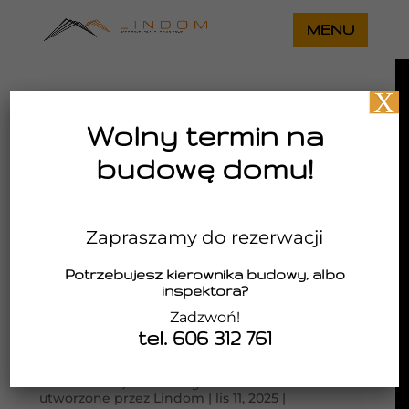
X
Wolny termin na
budowę domu!
Zapraszamy do rezerwacji
Potrzebujesz kierownika budowy, albo
inspektora?
Zadzwoń!
tel. 606 312 761
Architektura Wolności – budujemy przyszłość z
szacunkiem dla historii. Adaptacja strychu i
przestrzeni międzywieżowych Katedry
Wrocławskiej na cele wystawiennicze
utworzone przez
Lindom
|
lis 11, 2025
|