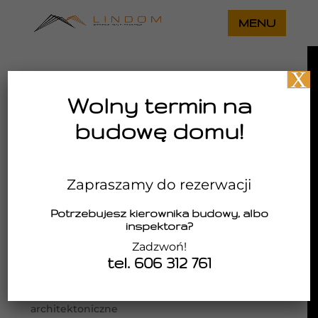
X
Wolny termin na
budowę domu!
Zapraszamy do rezerwacji
Potrzebujesz kierownika budowy, albo
inspektora?
Zadzwoń!
tel. 606 312 761
Projekt domu na skarpie z garażem w piwnicy
utworzone przez
Lindom
|
sie 22, 2025
|
aktualności
,
Bez kategorii
,
Projekty
architektoniczne