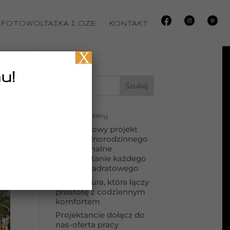
FOTOWOLTAIKA I OZE
KONTAKT
X
u!
Ostatnie wpisy
Kompaktowy projekt
domu jednorodzinnego
– maksymalne
wykorzystanie każdego
metra kwadratowego
Architektura, która łączy
prostotę z codziennym
komfortem
Projektancie dołącz do
nas-oferta pracy