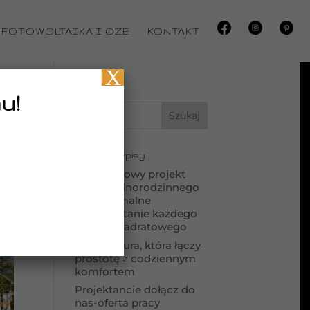
FOTOWOLTAIKA I OZE
KONTAKT
X
u!
Ostatnie wpisy
Kompaktowy projekt
domu jednorodzinnego
– maksymalne
wykorzystanie każdego
metra kwadratowego
Architektura, która łączy
prostotę z codziennym
komfortem
Projektancie dołącz do
nas-oferta pracy