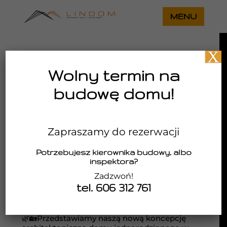
X
Wolny termin na
budowę domu!
Zapraszamy do rezerwacji
Potrzebujesz kierownika budowy, albo
inspektora?
Zadzwoń!
Dom na skarpie z płaskim dachem
tel. 606 312 761
utworzone przez
Lindom
|
gru 13, 2024
|
aktualności
,
Projekty architektoniczne
🌿🏡Przedstawiamy naszą nową koncepcję