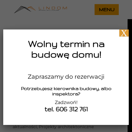
X
Wolny termin na
budowę domu!
Zapraszamy do rezerwacji
Potrzebujesz kierownika budowy, albo
inspektora?
Zadzwoń!
tel. 606 312 761
Architektura, która łączy prostotę z
codziennym komfortem
utworzone przez
Lindom
|
maj 9, 2026
|
aktualności
,
Projekty architektoniczne